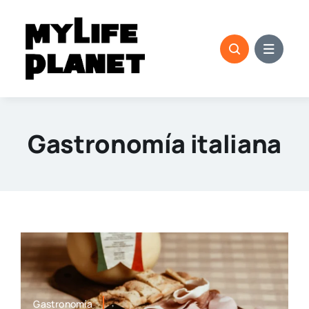
Saltar
al
contenido
Gastronomía italiana
Gastronomía