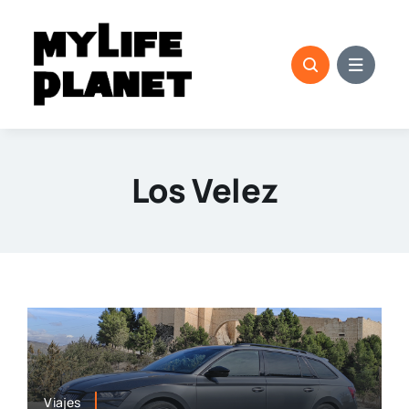
Saltar
al
contenido
Los Velez
Viajes