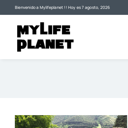
Saltar
Bienvenido a Mylifeplanet !! Hoy es 7 agosto, 2026
al
contenido