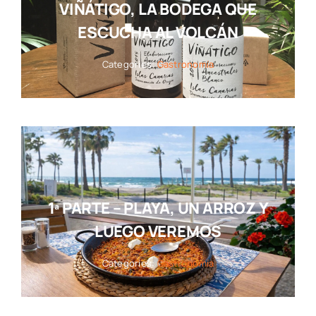
VIÑÁTIGO, LA BODEGA QUE
ESCUCHA AL VOLCÁN
Categories:
Gastronomía
1ª PARTE – PLAYA, UN ARROZ Y
LUEGO VEREMOS
Categories:
Gastronomía