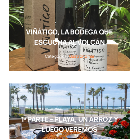
VIÑÁTIGO, LA BODEGA QUE
ESCUCHA AL VOLCÁN
Categories:
Gastronomía
1ª PARTE – PLAYA, UN ARROZ Y
LUEGO VEREMOS