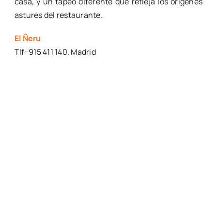
casa, y un tapeo diferente que refleja los orígenes
astures del restaurante.
El Ñeru
Tlf: 915 411 140. Madrid