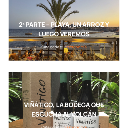
2ª PARTE – PLAYA, UN ARROZ Y
LUEGO VEREMOS
Categories:
Gastronomía
VIÑÁTIGO, LA BODEGA QUE
ESCUCHA AL VOLCÁN
Categories:
Gastronomía