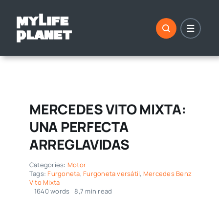
Saltar
al
contenido
MERCEDES VITO MIXTA:
UNA PERFECTA
ARREGLAVIDAS
Categories:
Motor
Tags:
Furgoneta
,
Furgoneta versátil
,
Mercedes Benz
Vito Mixta
1640 words
8,7 min read