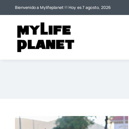
Saltar
Bienvenido a Mylifeplanet !! Hoy es 7 agosto, 2026
al
contenido