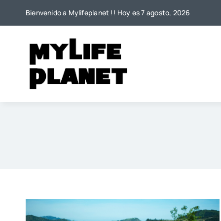
Saltar
Bienvenido a Mylifeplanet !! Hoy es 7 agosto, 2026
al
contenido