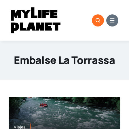
Saltar
al
contenido
Embalse La Torrassa
Viajes