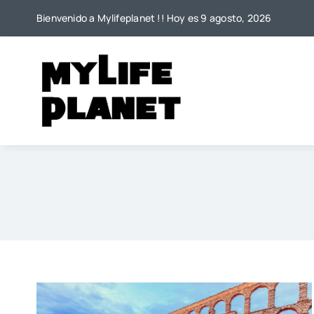
Saltar
Bienvenido a Mylifeplanet !! Hoy es 9 agosto, 2026
al
contenido