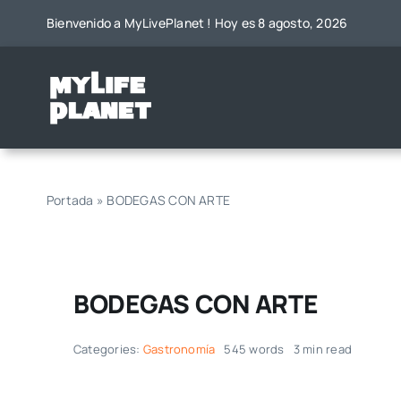
Saltar
Bienvenido a MyLivePlanet ! Hoy es 8 agosto, 2026
al
contenido
Portada
»
BODEGAS CON ARTE
BODEGAS CON ARTE
Categories:
Gastronomía
545 words
3 min read