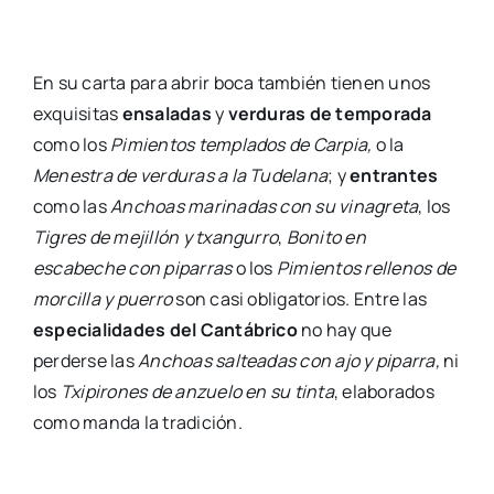
En su carta para abrir boca también tienen unos
exquisitas
ensaladas
y
verduras de temporada
como los
Pimientos templados de Carpia,
o la
Menestra de verduras a la Tudelana
; y
entrantes
como las
Anchoas marinadas con su vinagreta
, los
Tigres de mejillón y txangurro
,
Bonito en
escabeche con piparras
o los
Pimientos rellenos de
morcilla y puerro
son casi obligatorios. Entre las
especialidades del Cantábrico
no hay que
perderse las
Anchoas salteadas con ajo y piparra,
ni
los
Txipirones de anzuelo en su tinta
, elaborados
como manda la tradición.