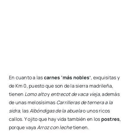
En cuanto a las
carnes ‘más nobles’
, exquisitas y
de Km 0, puesto que son de la sierra madrileña,
tienen
Lomo alto
y
entrecot de vaca vieja
, además
de unas melosísimas
Carrilleras de ternera a la
sidra
, las
Albóndigas de la abuela
o unos ricos
callos. Y ojito que hay vida también en los
postres
,
porque vaya
Arroz con leche
tienen.