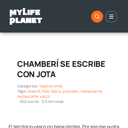
Saltar
al
contenido
CHAMBERÍ SE ESCRIBE
CON JOTA
Categories:
Gastronomía
Tags:
Madrid
,
País Vasco
,
pescado
,
restaurante
,
restaurante vasco
602 words
3,3 min read
El territorio vasco no tiene límites. Por eso me gusta