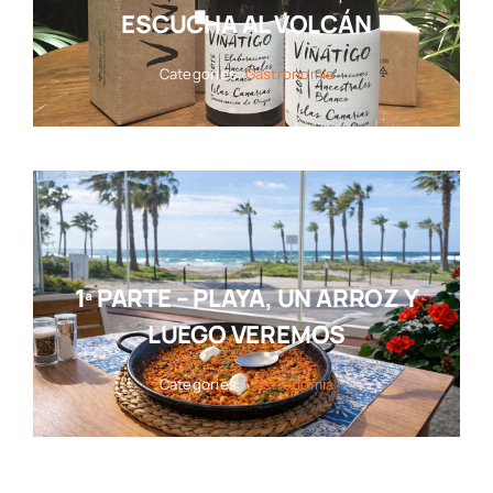
ESCUCHA AL VOLCÁN
Categories:
Gastronomía
1ª PARTE – PLAYA, UN ARROZ Y
LUEGO VEREMOS
Categories:
Gastronomía