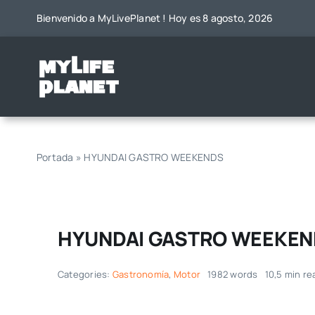
Saltar
Bienvenido a MyLivePlanet ! Hoy es 8 agosto, 2026
al
contenido
Portada
»
HYUNDAI GASTRO WEEKENDS
HYUNDAI GASTRO WEEKE
Categories:
Gastronomía
,
Motor
1982 words
10,5 min re