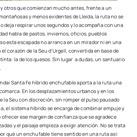
 y otros que comienzan mucho antes, frente a un
 montañosas y menos evidentes de Lleida, la ruta no se
 lo deja respirar unos segundos y lo acompaña con una
dad habla de pastos, inviernos, oficios, pueblos
eso esta escapada no arranca en un mirador ni en una
 el corazón de la Seu d’Urgell, convertida en base de
tinta: la de los quesos.
Sin
lugar a
dudas, un santuario
.
ndai Santa Fe híbrido enchufable aporta a la ruta una
 comarca. En los desplazamientos urbanos y en los
de la Seu con discreción, sin romper el pulso pausado
ña, el sistema híbrido se encarga de combinar empuje y
de ofrecer ese margen de confianza que se agradece
das y el paisaje empieza a exigir atención. No se trata
r qué un enchufable tiene sentido en una ruta así: