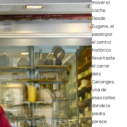
mover el
coche.
Desde
Eugene, el
paseo por
el centro
histórico
lleva hasta
el
carrer
dels
Canonges
,
una de
esas calles
donde la
piedra
parece