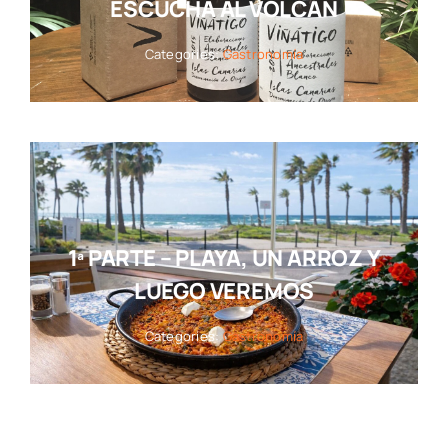
ESCUCHA AL VOLCÁN
Categories:
Gastronomía
1ª PARTE – PLAYA, UN ARROZ Y
LUEGO VEREMOS
Categories:
Gastronomía