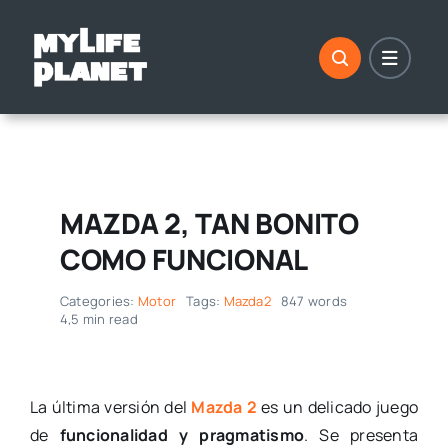
Saltar
al
contenido
MAZDA 2, TAN BONITO
COMO FUNCIONAL
Categories:
Motor
Tags:
Mazda2
847 words
4,5 min read
La última versión del
Mazda 2
es un delicado juego
de
funcionalidad y pragmatismo
. Se presenta