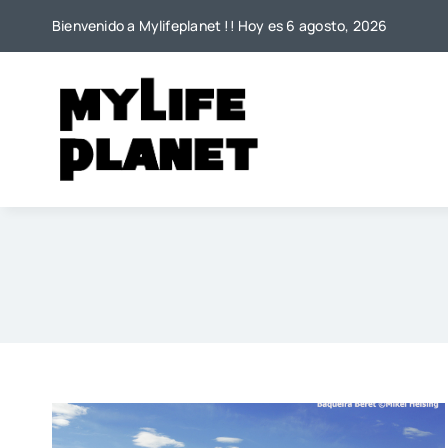
Saltar
Bienvenido a Mylifeplanet !! Hoy es 6 agosto, 2026
al
contenido