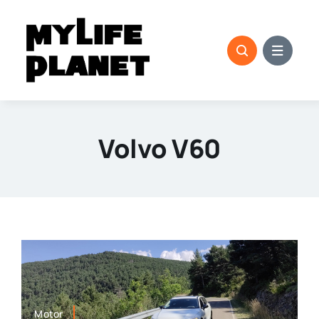
Saltar
al
contenido
Volvo V60
Motor