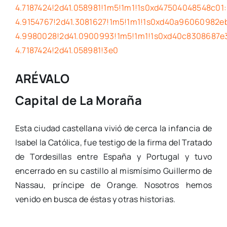
4.7187424!2d41.058981!1m5!1m1!1s0xd47504048548c01
4.9154767!2d41.3081627!1m5!1m1!1s0xd40a96060982e
4.9980028!2d41.0900993!1m5!1m1!1s0xd40c8308687e
4.7187424!2d41.058981!3e0
ARÉVALO
Capital de La Moraña
Esta ciudad castellana vivió de cerca la infancia de
Isabel la Católica, fue testigo de la firma del Tratado
de Tordesillas entre España y Portugal y tuvo
encerrado en su castillo al mismísimo Guillermo de
Nassau, príncipe de Orange. Nosotros hemos
venido en busca de éstas y otras historias.