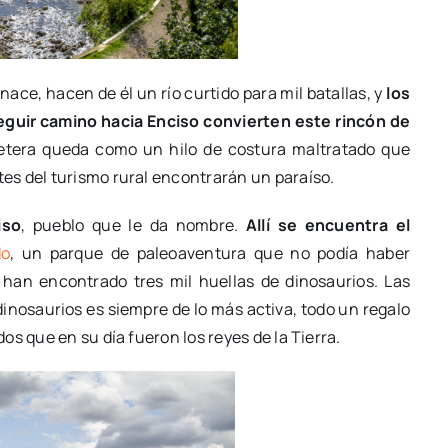
ace, hacen de él un río curtido para mil batallas, y
los
eguir camino hacia Enciso convierten este rincón de
rretera queda como un hilo de costura maltratado que
es del turismo rural encontrarán un paraíso.
iso
, pueblo que le da nombre.
Allí se encuentra el
do
, un parque de paleoaventura que no podía haber
han encontrado tres mil huellas de dinosaurios. Las
 dinosaurios es siempre de lo más activa, todo un regalo
s que en su día fueron los reyes de la Tierra.