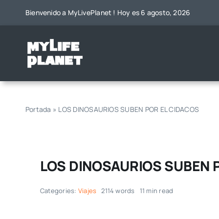
Saltar
Bienvenido a MyLivePlanet ! Hoy es 6 agosto, 2026
al
contenido
Portada
»
LOS DINOSAURIOS SUBEN POR EL CIDACOS
LOS DINOSAURIOS SUBEN 
Categories:
Viajes
2114 words
11 min read