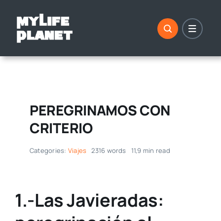
Saltar
al
contenido
PEREGRINAMOS CON
CRITERIO
Categories:
Viajes
2316 words
11,9 min read
1.-Las Javieradas: