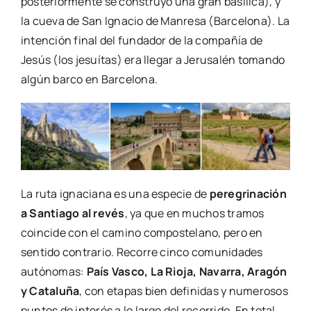
posteriormente se construyó una gran basílica), y
la cueva de San Ignacio de Manresa (Barcelona). La
intención final del fundador de la compañía de
Jesús (los jesuítas) era llegar a Jerusalén tomando
algún barco en Barcelona.
La ruta ignaciana es una especie de
peregrinación
a Santiago al revés
, ya que en muchos tramos
coincide con el camino compostelano, pero en
sentido contrario. Recorre cinco comunidades
autónomas:
País Vasco, La Rioja, Navarra, Aragón
y Cataluña
, con etapas bien definidas y numerosos
puntos de interés a lo largo del recorrido. En total,