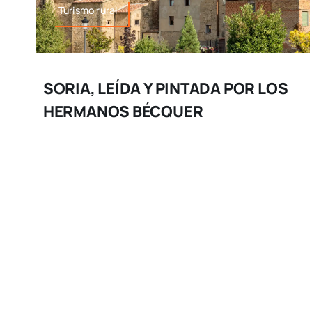
Turismo rural
SORIA, LEÍDA Y PINTADA POR LOS
HERMANOS BÉCQUER
Soria, leída y pintada por los hermanos Bécquer
Hay provincias […]