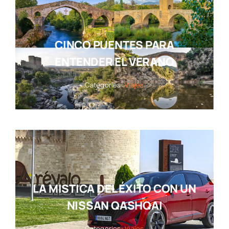
CINCO PUENTES PARA
ENTENDER EL VERANO
Categories:
Viajes
LA MISTICA DEL ÉXITO CON UN
NISSAN QASHQAI
Categories:
Viajes