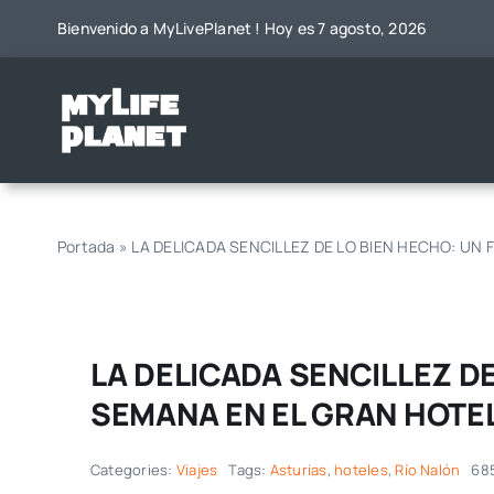
Saltar
Bienvenido a MyLivePlanet ! Hoy es 7 agosto, 2026
al
contenido
Portada
»
LA DELICADA SENCILLEZ DE LO BIEN HECHO: UN 
LA DELICADA SENCILLEZ DE
SEMANA EN EL GRAN HOTEL
Categories:
Viajes
Tags:
Asturias
,
hoteles
,
Río Nalón
68