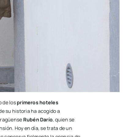
o de los
primeros hoteles
 de su historia ha acogido a
caragüense
Rubén Darío
, quien se
nsión. Hoy en día, se trata de un
ue conserva fielmente la esencia de