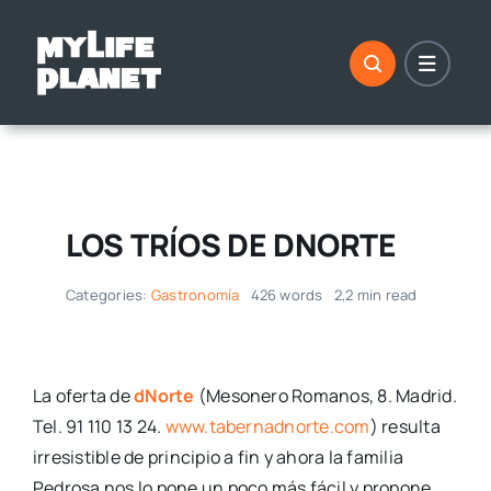
Saltar
al
contenido
LOS TRÍOS DE DNORTE
Categories:
Gastronomía
426 words
2,2 min read
La oferta de
dNorte
(Mesonero Romanos, 8. Madrid.
Tel. 91 110 13 24.
www.tabernadnorte.com
) resulta
irresistible de principio a fin y ahora la familia
Pedrosa nos lo pone un poco más fácil y propone