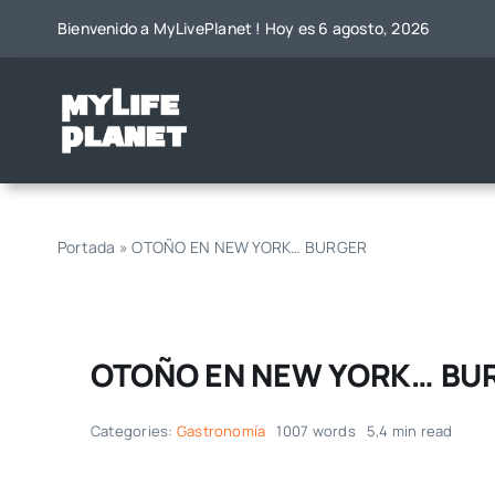
Saltar
Bienvenido a MyLivePlanet ! Hoy es 6 agosto, 2026
al
contenido
Portada
»
OTOÑO EN NEW YORK… BURGER
OTOÑO EN NEW YORK… BU
Categories:
Gastronomía
1007 words
5,4 min read