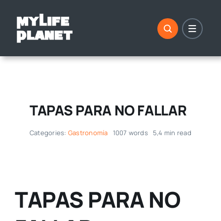
Saltar
al
contenido
TAPAS PARA NO FALLAR
Categories:
Gastronomía
1007 words
5,4 min read
TAPAS PARA NO