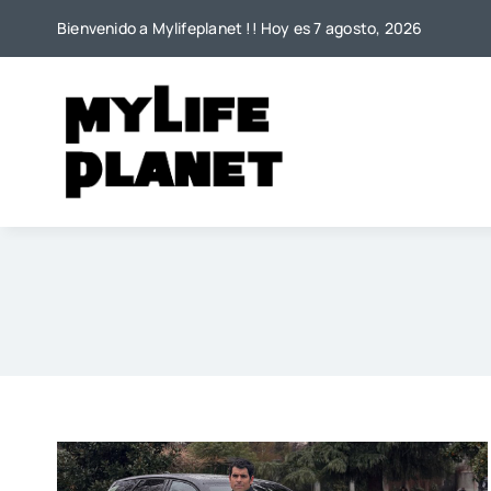
Saltar
Bienvenido a Mylifeplanet !! Hoy es 7 agosto, 2026
al
contenido