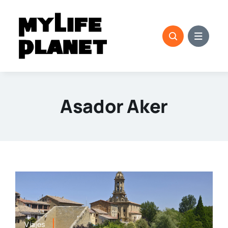
Saltar
al
contenido
Asador Aker
Viajes