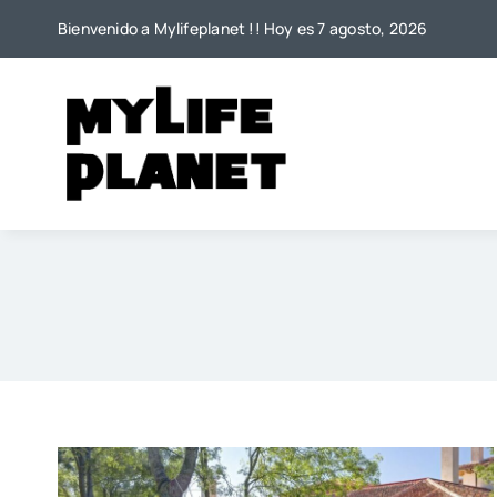
Saltar
Bienvenido a Mylifeplanet !! Hoy es 7 agosto, 2026
al
contenido