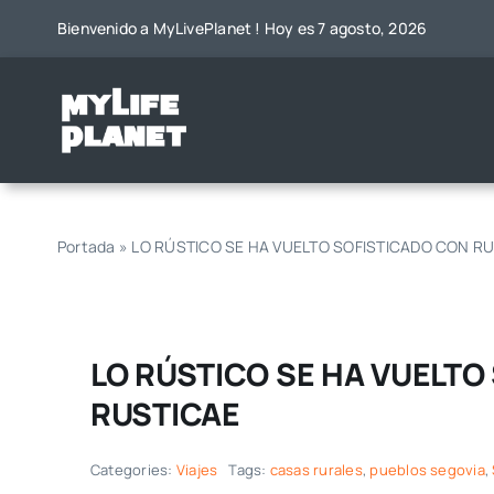
Saltar
Bienvenido a MyLivePlanet ! Hoy es 7 agosto, 2026
al
contenido
Portada
»
LO RÚSTICO SE HA VUELTO SOFISTICADO CON R
LO RÚSTICO SE HA VUELTO
RUSTICAE
Categories:
Viajes
Tags:
casas rurales
,
pueblos segovia
,