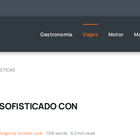
Gastronomía
Viajes
Motor
M
USTICAE
 SOFISTICADO CON
Segovia
,
turismo rural
1158 words
6,2 min read