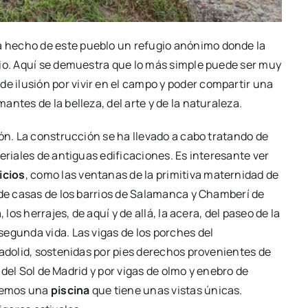
 hecho de este pueblo un refugio anónimo donde la
cio. Aquí se demuestra que lo más simple puede ser muy
de ilusión por vivir en el campo y poder compartir una
ntes de la belleza, del arte y de la naturaleza.
ión. La construcción se ha llevado a cabo tratando de
eriales de antiguas edificaciones. Es interesante ver
icios
, como las ventanas de la primitiva maternidad de
 de casas de los barrios de Salamanca y Chamberí de
los herrajes, de aquí y de allá, la acera, del paseo de la
egunda vida. Las vigas de los porches del
ladolid, sostenidas por pies derechos provenientes de
a del Sol de Madrid y por vigas de olmo y enebro de
enemos una
piscina
que tiene unas vistas únicas.