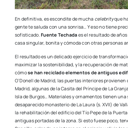
En definitiva, es escondite de mucha
celebrity
que ha
gente te saluda con una sonrisa… Y eso no tiene pre
sofisticado.
Fuente Techada
es el resultado de años 
casa singular, bonita y cómoda con otras personas ama
El resultado es un delicado ejercicio de transformac
maximizar la sostenibilidad, y la recuperación de mat
cómo
se han reciclado elementos de antiguos edif
O’Donell de Madrid, las puertas interiores provienen
Madrid, algunas de la Casita del Príncipe de La Granja, 
Isla de Burgos… Materiales y ornamentos tienen una s
desaparecido monasterio de La Laura (s. XVII) de Val
la rehabilitación del edificio del Tío Pepe de la Puert
antiguas portadas de la zona. Si esto fuese poco, t