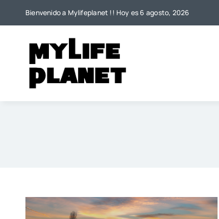
Saltar
Bienvenido a Mylifeplanet !! Hoy es 6 agosto, 2026
al
contenido