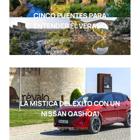
CINCO PUENTES PARA
ENTENDER EL VERANO
Categories:
Viajes
LA MISTICA DEL ÉXITO CON UN
NISSAN QASHQAI
Categories:
Viajes