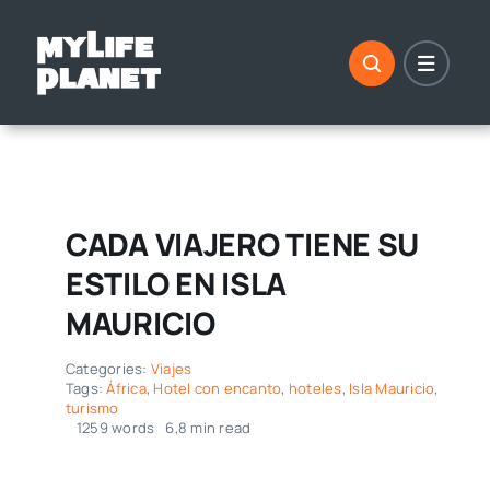
Saltar
al
contenido
CADA VIAJERO TIENE SU
ESTILO EN ISLA
MAURICIO
Categories:
Viajes
Tags:
África
,
Hotel con encanto
,
hoteles
,
Isla Mauricio
,
turismo
1259 words
6,8 min read