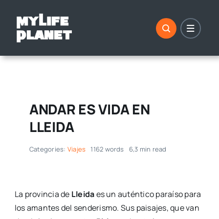
Saltar
al
contenido
ANDAR ES VIDA EN
LLEIDA
Categories:
Viajes
1162 words
6,3 min read
La provincia de
Lleida
es un auténtico paraíso para
los amantes del senderismo. Sus paisajes, que van