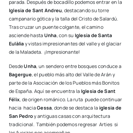
parada. Después de bocadillo podemos entrar en la
Iglesia de Sant Andreu
, destacando su torre
campanario gótica y la talla del Cristo de Salardú.
Tras cruzar un puente colgante, el camino
asciende hasta
Unha
, con su
Iglesia de Santa
Eulàlia
y vistas impresionantes del valle y el glaciar
de la Maladeta. ¡Impresionante!
Desde
Unha
, un sendero entre bosques conduce a
Bagergue
, el pueblo más alto del Valle de Arán y
parte de la Asociación de los Pueblos más Bonitos
de España. Aquí se encuentra la
Iglesia de Sant
Félix
, de origen románico. La ruta puede continuar
hacia hacia
Gessa
, donde se destaca la
iglesia de
San Pedro
y antiguas casas con arquitectura
tradicional. También podemos regresar Arties si
las fuerzas nos acompañan.