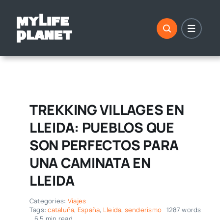
Saltar
al
contenido
TREKKING VILLAGES EN
LLEIDA: PUEBLOS QUE
SON PERFECTOS PARA
UNA CAMINATA EN
LLEIDA
Categories:
Viajes
Tags:
cataluña
,
España
,
Lleida
,
senderismo
1287 words
6,5 min read