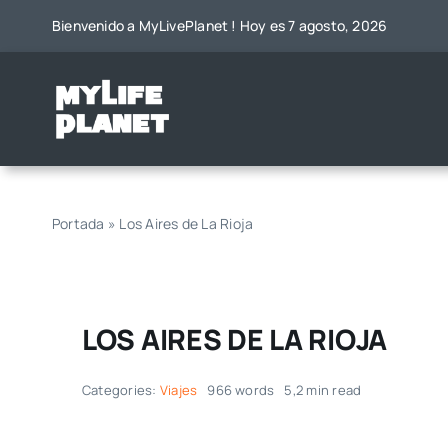
Saltar
Bienvenido a MyLivePlanet ! Hoy es 7 agosto, 2026
al
contenido
Portada
»
Los Aires de La Rioja
LOS AIRES DE LA RIOJA
Categories:
Viajes
966 words
5,2 min read