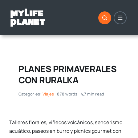
Saltar
al
contenido
PLANES PRIMAVERALES
CON RURALKA
Categories:
Viajes
878 words
4,7 min read
Talleres florales, viñedos volcánicos, senderismo
acuático, paseos en burro y picnics gourmet con