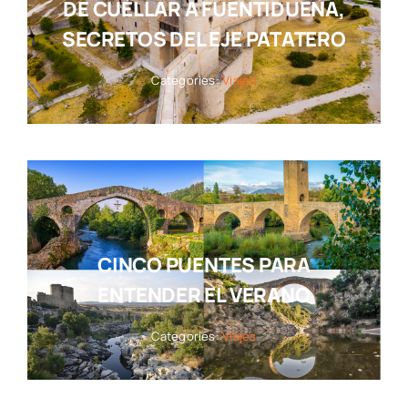
DE CUÉLLAR A FUENTIDUEÑA,
SECRETOS DEL EJE PATATERO
Categories:
Viajes
CINCO PUENTES PARA
ENTENDER EL VERANO
Categories:
Viajes