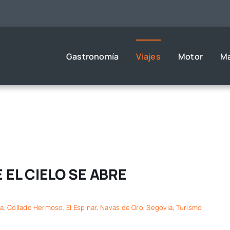
Gastronomía
Viajes
Motor
M
 EL CIELO SE ABRE
ia
,
Collado Hermoso
,
El Espinar
,
Navas de Oro
,
Segovia
,
Turismo