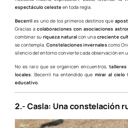
espectáculo celeste
en toda regla.
Becerril
es uno de los primeros destinos que
apost
Gracias a
colaboraciones con asociaciones astro
combinar su
riqueza natural
con una
creciente cult
se contempla.
Constelaciones invernales
como Orió
silencio del entorno convierte cada observación en 
No es raro que se organicen encuentros,
tallere
locales
. Becerril ha entendido que
mirar al cielo
educativo
.
2.- Casla: Una constelación r