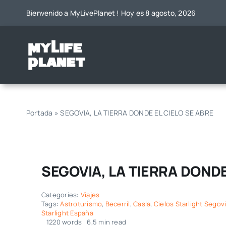
Saltar
Bienvenido a MyLivePlanet ! Hoy es 8 agosto, 2026
al
contenido
Portada
»
SEGOVIA, LA TIERRA DONDE EL CIELO SE ABRE
SEGOVIA, LA TIERRA DONDE
Categories:
Viajes
Tags:
Astroturismo
,
Becerril
,
Casla
,
Cielos Starlight Segov
Starlight España
1220 words
6,5 min read