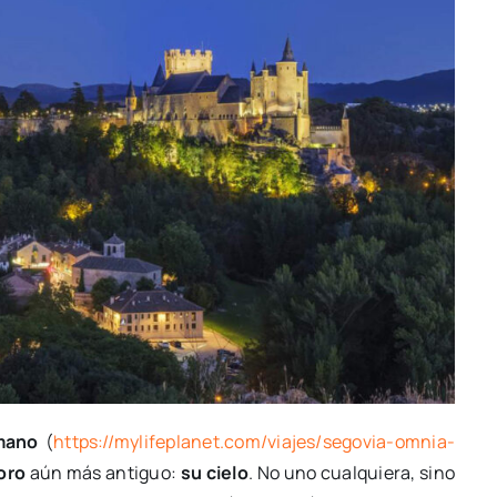
mano
(
https://mylifeplanet.com/viajes/segovia-omnia-
oro
aún más antiguo:
su cielo
. No uno cualquiera, sino