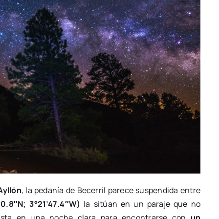
Ayllón
, la pedanía de Becerril parece suspendida entre
0.8″N; 3°21’47.4″W)
la sitúan en un paraje que no
 vista en una noche clara para encontrarse con
un