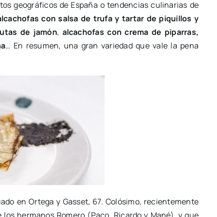
os geográficos de España o tendencias culinarias de
alcachofas con salsa de trufa y tartar de piquillos y
rutas de jamón
,
alcachofas con crema de piparras,
ña
… En resumen, una gran variedad que vale la pena
tuado en Ortega y Gasset, 67. Colósimo, recientemente
de los hermanos Romero (Paco, Ricardo y Mané), y que