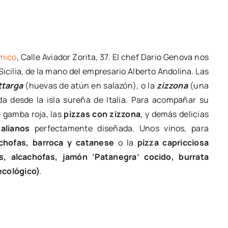
mico
, Calle Aviador Zorita, 37. El chef Dario Genova nos
Sicilia, de la mano del empresario Alberto Andolina. Las
ttarga
(huevas de atún en salazón), o la
zizzona
(una
a desde la isla sureña de Italia. Para acompañar su
e gamba roja, las
pizzas con zizzona
, y demás delicias
alianos
perfectamente diseñada. Unos vinos, para
hofas, barroca y catanese
o la
p
izza capricciosa
s, alcachofas, jamón ‘Patanegra’ cocido, burrata
ecológico)
.