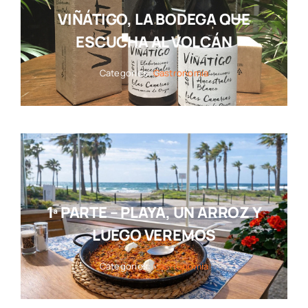
VIÑÁTIGO, LA BODEGA QUE
ESCUCHA AL VOLCÁN
Categories:
Gastronomía
1ª PARTE – PLAYA, UN ARROZ Y
LUEGO VEREMOS
Categories:
Gastronomía