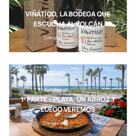
VIÑÁTIGO, LA BODEGA QUE
ESCUCHA AL VOLCÁN
Categories:
Gastronomía
1ª PARTE – PLAYA, UN ARROZ Y
LUEGO VEREMOS
Categories:
Gastronomía