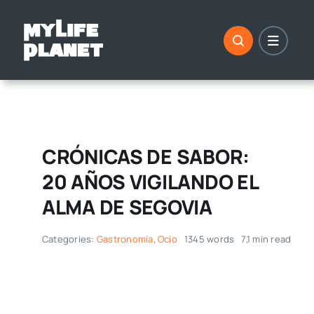
Saltar
al
contenido
CRÓNICAS DE SABOR:
20 AÑOS VIGILANDO EL
ALMA DE SEGOVIA
Categories:
Gastronomía
,
Ocio
1345 words
7,1 min read