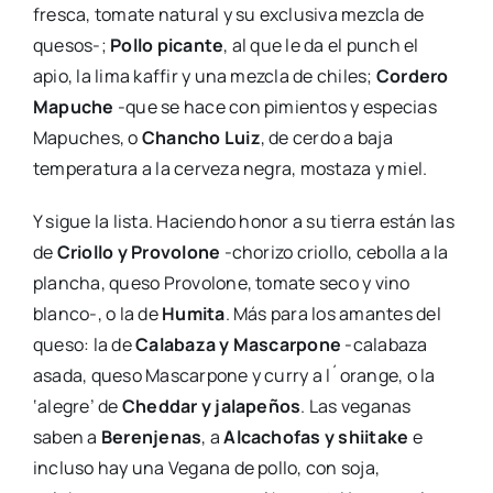
fresca, tomate natural y su exclusiva mezcla de
quesos-;
Pollo picante
, al que le da el punch el
apio, la lima kaffir y una mezcla de chiles;
Cordero
Mapuche
-que se hace con pimientos y especias
Mapuches, o
Chancho Luiz
, de cerdo a baja
temperatura a la cerveza negra, mostaza y miel.
Y sigue la lista. Haciendo honor a su tierra están las
de
Criollo y Provolone
-chorizo criollo, cebolla a la
plancha, queso Provolone, tomate seco y vino
blanco-, o la de
Humita
. Más para los amantes del
queso: la de
Calabaza y Mascarpone
-calabaza
asada, queso Mascarpone y curry a l´orange, o la
‘alegre’ de
Cheddar y jalapeños
. Las veganas
saben a
Berenjenas
, a
Alcachofas y shiitake
e
incluso hay una Vegana de pollo, con soja,