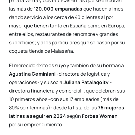
para la venta y dos fábricas en las que se elaboran
las más de 1
20.000 empanadas
que hacen al mes
dando servicio a los cerca de 40 clientes al por
mayor que tienen tanto en España como en Europa,
entre ellos, restaurantes de renombre y grandes
superficies; y a los particulares que se pasan por su
coqueta tienda de Malasaña.
El merecido éxito es suyo y también de su hermana
Agustina Geminiani
-directora de logística y
operaciones- y su socia
Juliana Patalagoity
-
directora financiera y comercial-, que celebran sus
10 primeros años -con sus 17 empleados (más del
80% son féminas)- desde la lista de las
75 mujeres
latinas a seguir en 2024
según
Forbes Women
por su emprendimiento.