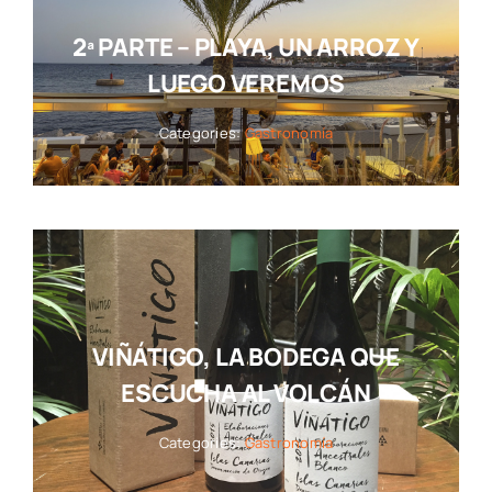
2ª PARTE – PLAYA, UN ARROZ Y
LUEGO VEREMOS
Categories:
Gastronomía
VIÑÁTIGO, LA BODEGA QUE
ESCUCHA AL VOLCÁN
Categories:
Gastronomía