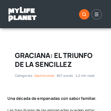
Saltar
al
contenido
GRACIANA: EL TRIUNFO
DE LA SENCILLEZ
Categories:
Gastronomía
807 words
4,2 min read
Una década de empanadas con sabor familiar.
Las tres diosas de las empanadas pueden estar