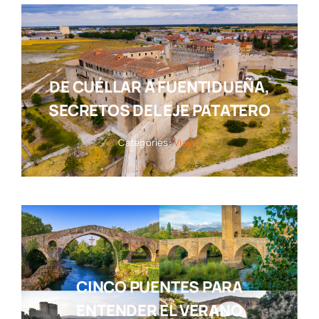
DE CUÉLLAR A FUENTIDUEÑA,
SECRETOS DEL EJE PATATERO
Categories:
Viajes
CINCO PUENTES PARA
ENTENDER EL VERANO