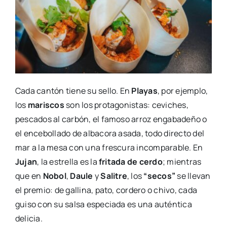
Cada cantón tiene su sello. En
Playas
, por ejemplo,
los
mariscos
son los protagonistas: ceviches,
pescados al carbón, el famoso arroz engabadeño o
el encebollado de albacora asada, todo directo del
mar a la mesa con una frescura incomparable. En
Jujan
, la estrella es la
fritada de cerdo
; mientras
que en
Nobol
,
Daule
y
Salitre
, los
“secos”
se llevan
el premio: de gallina, pato, cordero o chivo, cada
guiso con su salsa especiada es una auténtica
delicia.