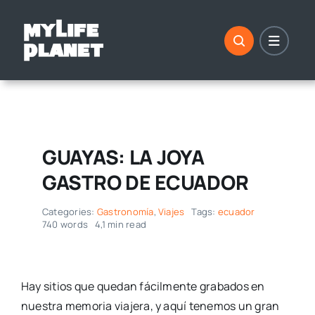
Saltar
al
contenido
GUAYAS: LA JOYA
GASTRO DE ECUADOR
Categories:
Gastronomía
,
Viajes
Tags:
ecuador
740 words
4,1 min read
Hay sitios que quedan fácilmente grabados en
nuestra memoria viajera, y aquí tenemos un gran