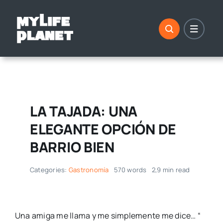
Saltar
al
contenido
LA TAJADA: UNA
ELEGANTE OPCIÓN DE
BARRIO BIEN
Categories:
Gastronomía
570 words
2,9 min read
Una amiga me llama y me simplemente me dice… “