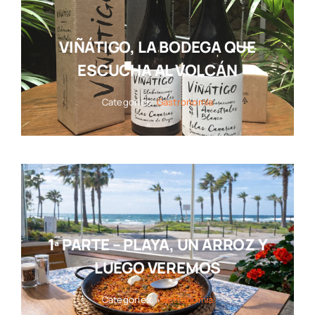
VIÑÁTIGO, LA BODEGA QUE
ESCUCHA AL VOLCÁN
Categories:
Gastronomía
1ª PARTE – PLAYA, UN ARROZ Y
LUEGO VEREMOS
Categories:
Gastronomía