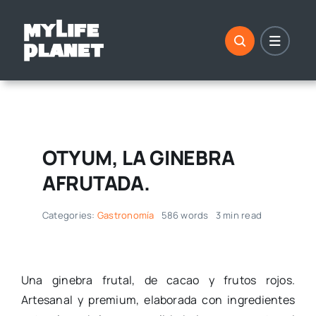
Saltar
al
contenido
OTYUM, LA GINEBRA
AFRUTADA.
Categories:
Gastronomía
586 words
3 min read
Una ginebra frutal, de cacao y frutos rojos.
Artesanal y premium, elaborada con ingredientes