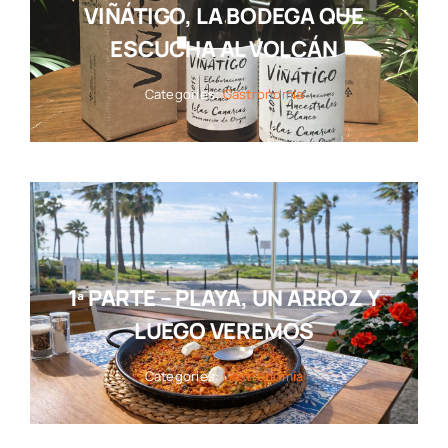
VIÑÁTIGO, LA BODEGA QUE
ESCUCHA AL VOLCÁN
Categories:
Gastronomía
1ª PARTE – PLAYA, UN ARROZ Y
LUEGO VEREMOS
Categories:
Gastronomía