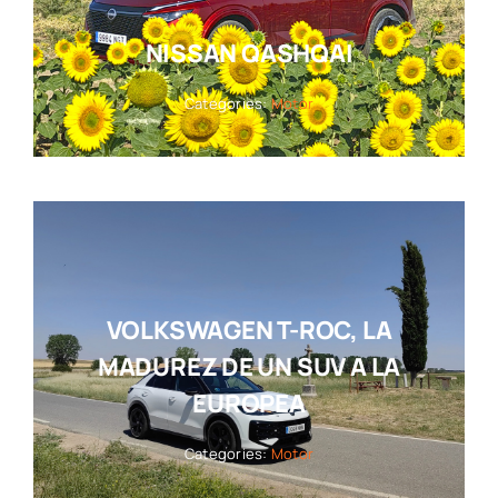
NISSAN QASHQAI
Categories:
Motor
VOLKSWAGEN T-ROC, LA
MADUREZ DE UN SUV A LA
EUROPEA
Categories:
Motor