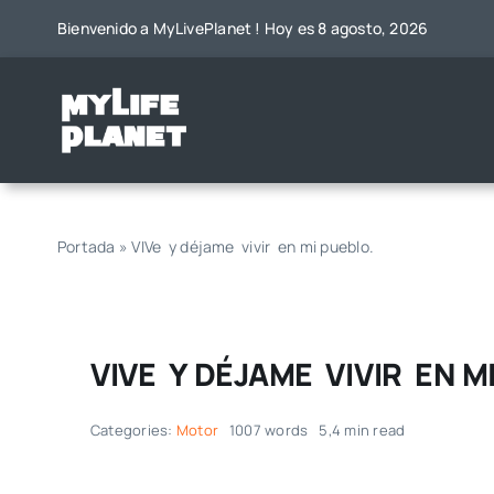
Saltar
Bienvenido a MyLivePlanet ! Hoy es 8 agosto, 2026
al
contenido
Portada
»
VIVe y déjame vivir en mi pueblo.
VIVE Y DÉJAME VIVIR EN M
Categories:
Motor
1007 words
5,4 min read