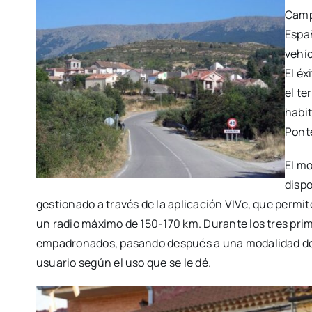
Camp
Espa
vehíc
El éx
el te
habit
Pont
El mo
dispo
gestionado a través de la aplicación VIVe, que permit
un radio máximo de 150-170 km. Durante los tres prime
empadronados, pasando después a una modalidad de 
usuario según el uso que se le dé.