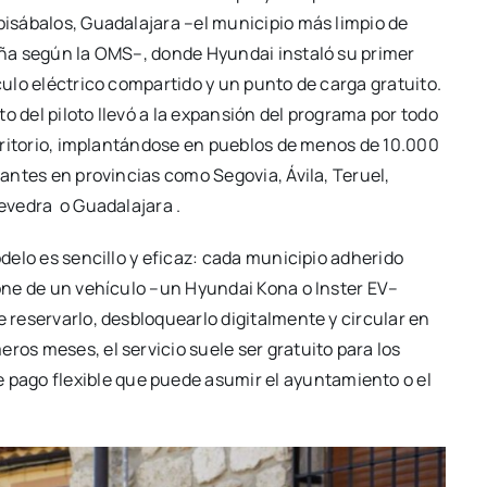
isábalos, Guadalajara –el municipio más limpio de
ña según la OMS–, donde Hyundai instaló su primer
ulo eléctrico compartido y un punto de carga gratuito.
ito del piloto llevó a la expansión del programa por todo
rritorio, implantándose en pueblos de menos de 10.000
antes en provincias como Segovia, Ávila, Teruel,
evedra o Guadalajara .
delo es sencillo y eficaz: cada municipio adherido
ne de un vehículo –un Hyundai Kona o Inster EV–
e reservarlo, desbloquearlo digitalmente y circular en
ros meses, el servicio suele ser gratuito para los
pago flexible que puede asumir el ayuntamiento o el