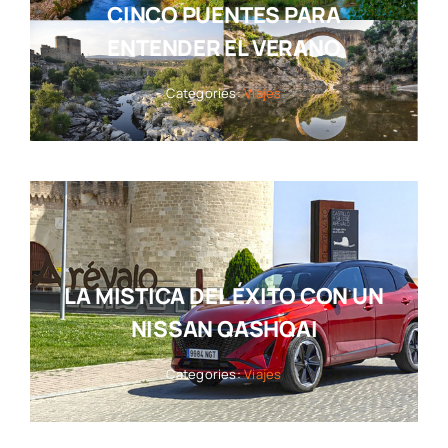
CINCO PUENTES PARA
ENTENDER EL VERANO
Categories:
Viajes
LA MISTICA DEL ÉXITO CON UN
NISSAN QASHQAI
Categories:
Viajes